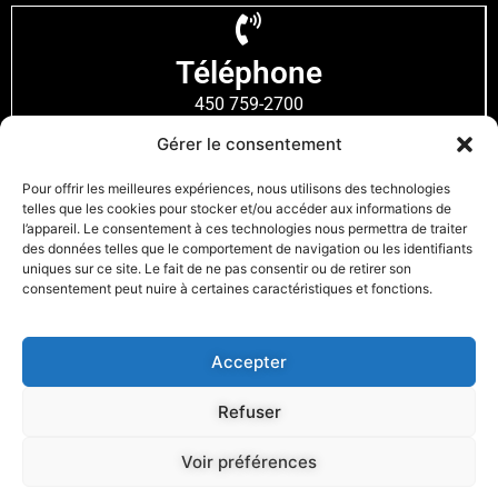
Téléphone
450 759-2700
Gérer le consentement
Prise de rendez-vous
Pour offrir les meilleures expériences, nous utilisons des technologies
telles que les cookies pour stocker et/ou accéder aux informations de
l’appareil. Le consentement à ces technologies nous permettra de traiter
des données telles que le comportement de navigation ou les identifiants
uniques sur ce site. Le fait de ne pas consentir ou de retirer son
Facebook
consentement peut nuire à certaines caractéristiques et fonctions.
Suivez-nous
Accepter
Zones desservies
Lanaudière
Joliette
L'Assomption
Rawdon
Refuser
Saint-Félix-de-Valois
Berthierville
Lanoraie
Voir préférences
Dynamik Électrique © 2026 | Tous droits réservés. | Licence RBQ
5749-2050-01